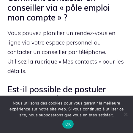
conseiller via « pôle emploi
mon compte » ?
Vous pouvez planifier un rendez-vous en
ligne via votre espace personnel ou
contacter un conseiller par téléphone.
Utilisez la rubrique « Mes contacts » pour les
détails.
Est-il possible de postuler
directement à des offres
Nous utilisons des cookies pour vous garantir la meilleure
d’emploi via « pôle emploi mon
expérience sur notre site web. Si vous continuez à utiliser ce
site, nous supposerons que vous en êtes satisfait.
compte » ?
OK