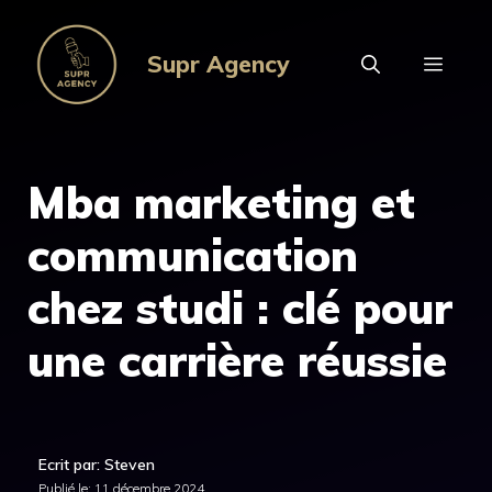
Aller
au
Supr Agency
MEN
contenu
Mba marketing et
communication
chez studi : clé pour
une carrière réussie
Ecrit par: Steven
Publié le:
11 décembre 2024