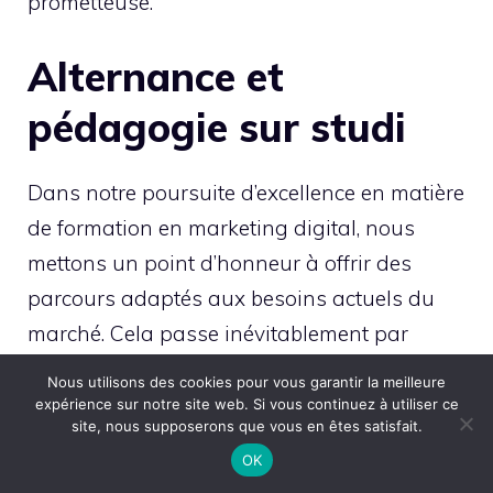
prometteuse.
Alternance et
pédagogie sur studi
Dans notre poursuite d’excellence en matière
de formation en marketing digital, nous
mettons un point d’honneur à offrir des
parcours adaptés aux besoins actuels du
marché. Cela passe inévitablement par
l’alternance et une pédagogie innovante,
Nous utilisons des cookies pour vous garantir la meilleure
deux piliers essentiels de la formation
expérience sur notre site web. Si vous continuez à utiliser ce
site, nous supposerons que vous en êtes satisfait.
Bachelor Marketing Digital chez Studi.
OK