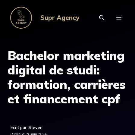
Aller
au
Supr Agency
MEN
contenu
Bachelor marketing
digital de studi:
formation, carrières
et financement cpf
Ecrit par: Steven
Publié le:
26 juin 2024