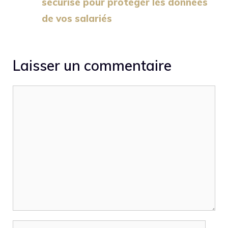
sécurisé pour protéger les données
de vos salariés
Laisser un commentaire
Commentaire
Nom