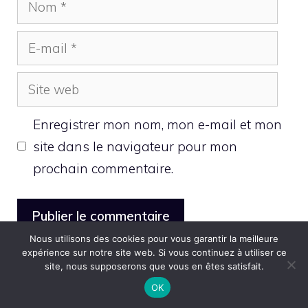
E-
mail
Site
web
Enregistrer mon nom, mon e-mail et mon
site dans le navigateur pour mon
prochain commentaire.
Nous utilisons des cookies pour vous garantir la meilleure
expérience sur notre site web. Si vous continuez à utiliser ce
A propos de Steven
site, nous supposerons que vous en êtes satisfait.
OK
Bonjour, je m'appelle Steven et je fais partie de