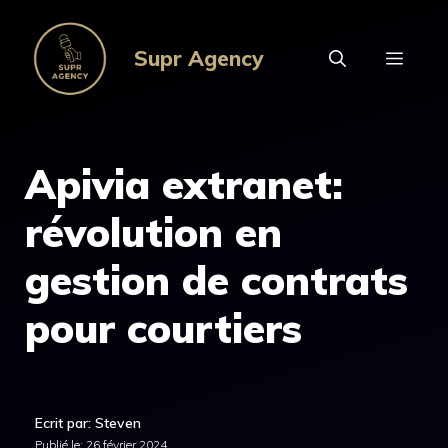
Aller
au
Supr Agency
MEN
contenu
Apivia extranet:
révolution en
gestion de contrats
pour courtiers
Ecrit par: Steven
Publié le:
26 février 2024