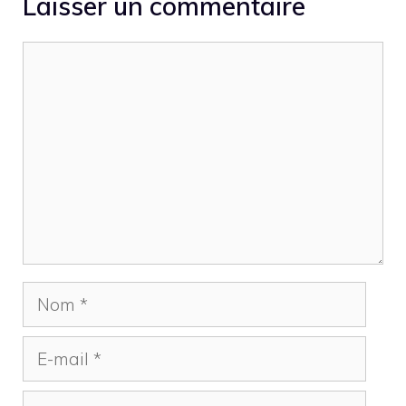
Laisser un commentaire
Commentaire
Nom
E-
mail
Site