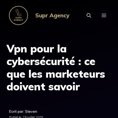
Aller
au
Supr Agency
MEN
contenu
Vpn pour la
cybersécurité : ce
que les marketeurs
doivent savoir
Ecrit par: Steven
Publié le:
29 juillet 2025