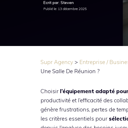
Ecrit par: Steven
Publié le:
13 décembre 2025
Supr Agency
>
Entreprise / Busine
Une Salle De Réunion ?
Choisir
l’équipement adapté pour 
productivité et l’efficacité des co
génère frustrations, pertes de te
les critères essentiels pour
sélect
depuis l’analyse des besoins jusq