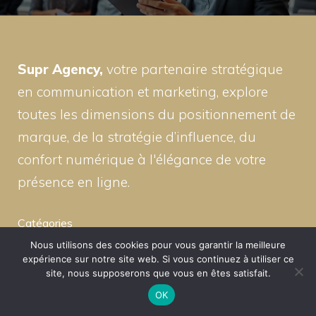
Supr Agency,
votre partenaire stratégique
en communication et marketing, explore
toutes les dimensions du positionnement de
marque, de la stratégie d’influence, du
confort numérique à l'élégance de votre
présence en ligne.
Catégories
Nous utilisons des cookies pour vous garantir la meilleure
expérience sur notre site web. Si vous continuez à utiliser ce
Marketing
site, nous supposerons que vous en êtes satisfait.
Business
OK