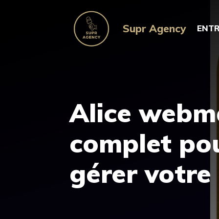
Aller
au
Supr Agency
ENTR
contenu
Alice webma
complet pou
gérer votre