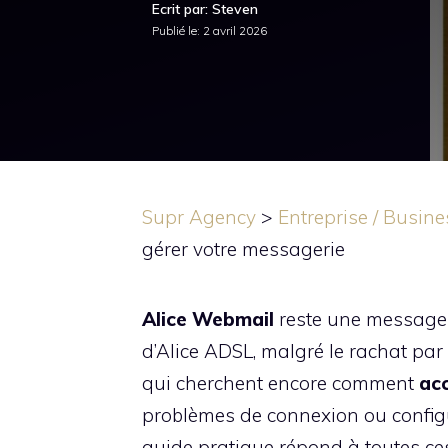
Ecrit par: Steven
Publié le:
2 avril 2026
Supr Agency
>
Entreprise / Busine
gérer votre messagerie
Alice Webmail
reste une messageri
d’Alice ADSL, malgré le rachat par
qui cherchent encore comment
acc
problèmes de connexion ou configu
guide pratique répond à toutes c