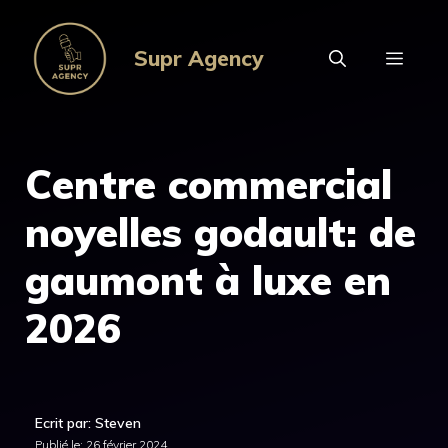
Aller
au
Supr Agency
MEN
contenu
Centre commercial
noyelles godault: de
gaumont à luxe en
2026
Ecrit par: Steven
Publié le:
26 février 2024