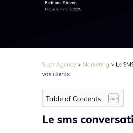
Ecrit par: Steven
Publié le:
7 mars 2025
Supr Agency
>
Marketing
>
Le SMS
vos clients
Table of Contents
Le sms conversatio