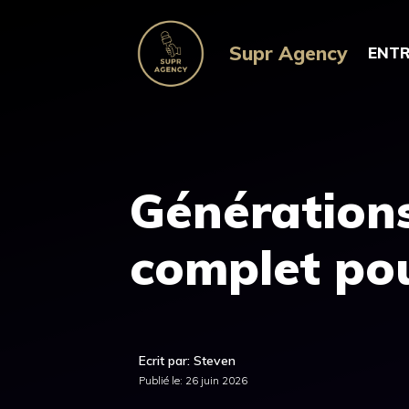
Aller
au
Supr Agency
ENTR
contenu
Générations 
complet po
Ecrit par: Steven
Publié le:
26 juin 2026