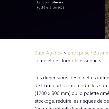
Ecrit par: Steven
Publié le:
9 juin 2026
Supr Agency
>
Entreprise / Busine
complet des formats essentiels
Les dimensions des palettes influen
de transport. Comprendre les sta
(1200 x 800 mm) ou la palette amé
stockage, réduire les risques de dé
Ce guide détaille les dimensions es