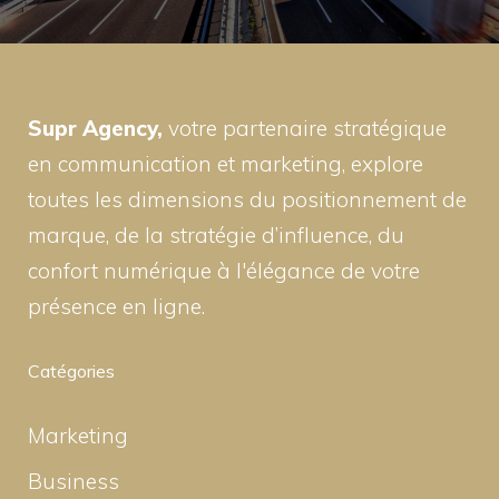
Supr Agency,
votre partenaire stratégique
en communication et marketing, explore
toutes les dimensions du positionnement de
marque, de la stratégie d’influence, du
confort numérique à l'élégance de votre
présence en ligne.
Catégories
Marketing
Business